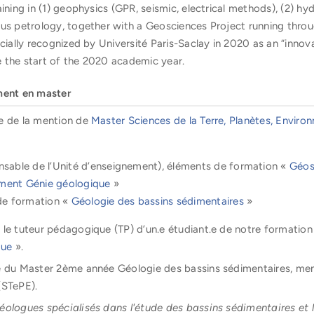
ining in (1) geophysics (GPR, seismic, electrical methods), (2) h
ous petrology, together with a Geosciences Project running thro
icially recognized by Université Paris-Saclay in 2020 as an “inno
 the start of the 2020 academic year.
ment en master
e de la mention de
Master Sciences de la Terre, Planètes, Envir
sable de l’Unité d’enseignement), éléments de formation «
Géos
ment Génie géologique
»
de formation «
Géologie des bassins sédimentaires
»
 le tuteur pédagogique (TP) d’un.e étudiant.e de notre formation
que
».
e du Master 2ème année Géologie des bassins sédimentaires, men
(STePE).
ologues spécialisés dans l'étude des bassins sédimentaires et leu