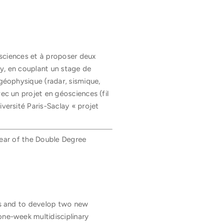
éosciences et à proposer deux
ay, en couplant un stage de
 géophysique (radar, sismique,
ec un projet en géosciences (fil
versité Paris-Saclay « projet
 year of the Double Degree
ces and to develop two new
one-week multidisciplinary