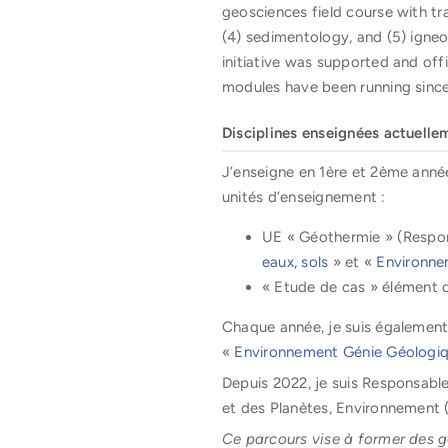
geosciences field course with tra
(4) sedimentology, and (5) igne
initiative was supported and off
modules have been running since
Disciplines enseignées actuelle
J’enseigne en 1ère et 2ème anné
unités d’enseignement :
UE « Géothermie » (Respon
eaux, sols
» et «
Environne
« Etude de cas » élément 
Chaque année, je suis également
«
Environnement Génie Géologi
Depuis 2022, je suis Responsabl
et des Planètes, Environnement 
Ce parcours vise à former des gé