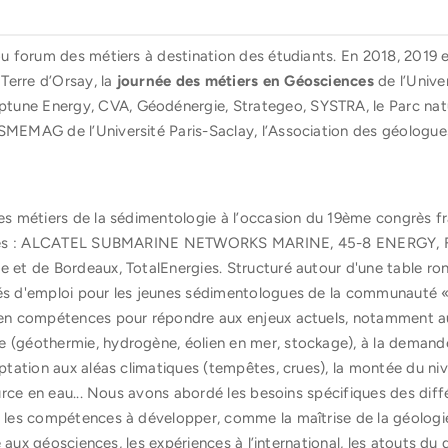
ou forum des métiers à destination des étudiants. En 2018, 2019 e
Terre d’Orsay, la
journée des métiers en Géosciences
de l’Unive
une Energy, CVA, Géodénergie, Strategeo, SYSTRA, le Parc natur
SMEMAG de l’Université Paris-Saclay, l’Association des géologues
des métiers de la sédimentologie à l’occasion du 19ème congrès fr
nvitées : ALCATEL SUBMARINE NETWORKS MARINE, 45-8 ENERGY, 
e et de Bordeaux, TotalEnergies. Structuré autour d'une table ro
tés d'emploi pour les jeunes sédimentologues de la communauté «
s en compétences pour répondre aux enjeux actuels, notamment a
 (géothermie, hydrogène, éolien en mer, stockage), à la demande
daptation aux aléas climatiques (tempêtes, crues), la montée du 
source en eau... Nous avons abordé les besoins spécifiques des diff
e les compétences à développer, comme la maîtrise de la géologie d
quée aux géosciences, les expériences à l’international, les atouts