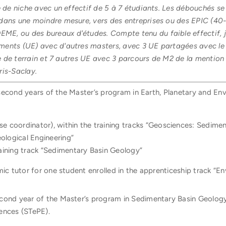
e de niche avec un effectif de 5 à 7 étudiants. Les débouchés se
 dans une moindre mesure, vers des entreprises ou des EPIC (40
, ou des bureaux d'études. Compte tenu du faible effectif, j'a
ments (UE) avec d'autres masters, avec 3 UE partagées avec 
tage de terrain et 7 autres UE avec 3 parcours de M2 de la menti
ris-Saclay.
nd second years of the Master’s program in Earth, Planetary and E
e coordinator), within the training tracks “Geosciences: Sediment
ological Engineering”
raining track “Sedimentary Basin Geology”
mic tutor for one student enrolled in the apprenticeship track “E
cond year of the Master’s program in Sedimentary Basin Geology,
ences (STePE).