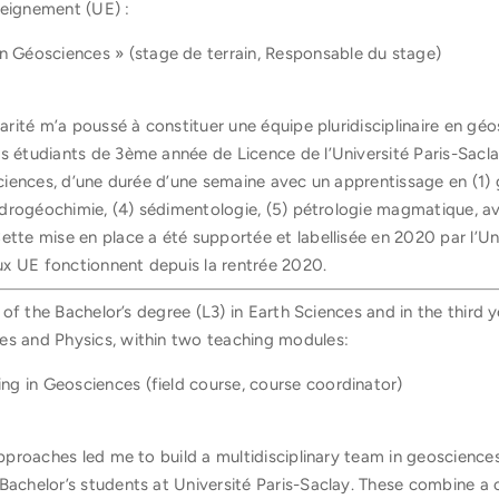
seignement (UE) :
 en Géosciences » (stage de terrain, Responsable du stage)
narité m’a poussé à constituer une équipe pluridisciplinaire en g
s étudiants de 3ème année de Licence de l’Université Paris-Sacl
osciences, d’une durée d’une semaine avec un apprentissage en (1)
 hydrogéochimie, (4) sédimentologie, (5) pétrologie magmatique, av
ette mise en place a été supportée et labellisée en 2020 par l’Uni
x UE fonctionnent depuis la rentrée 2020.
ar of the Bachelor’s degree (L3) in Earth Sciences and in the third
es and Physics, within two teaching modules:
ining in Geosciences (field course, course coordinator)
 approaches led me to build a multidisciplinary team in geoscien
Bachelor’s students at Université Paris-Saclay. These combine a 