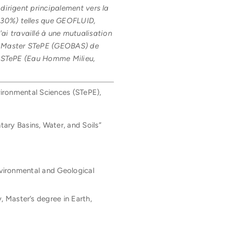
 dirigent principalement vers la
-30%) telles que GEOFLUID,
i travaillé à une mutualisation
le Master STePE (GEOBAS) de
on STePE (Eau Homme Milieu,
nvironmental Sciences (STePE),
ary Basins, Water, and Soils”
nvironmental and Geological
 Master’s degree in Earth,