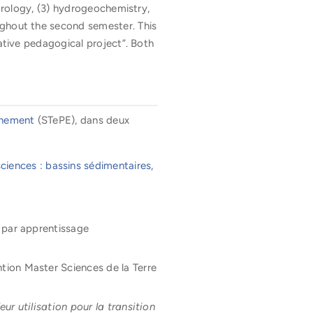
ydrology, (3) hydrogeochemistry,
ughout the second semester. This
vative pedagogical project”. Both
onnement
(STePE), dans deux
ciences : bassins sédimentaires,
 par apprentissage
tion Master Sciences de la Terre
r utilisation pour la transition