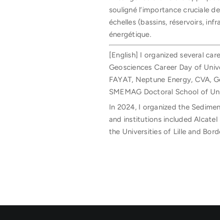
souligné l’importance cruciale d
échelles (bassins, réservoirs, inf
énergétique.
[English] I organized several ca
Geosciences Career Day of Unive
FAYAT, Neptune Energy, CVA, Gé
SMEMAG Doctoral School of Unive
In 2024, I organized the Sedime
and institutions included Alca
the Universities of Lille and Bord