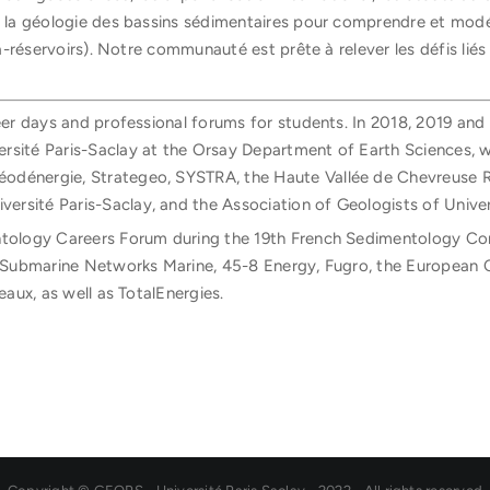
e la géologie des bassins sédimentaires pour comprendre et modél
ra-réservoirs). Notre communauté est prête à relever les défis liés
reer days and professional forums for students. In 2018, 2019 and
rsité Paris-Saclay at the Orsay Department of Earth Sciences, 
odénergie, Strategeo, SYSTRA, the Haute Vallée de Chevreuse Re
rsité Paris-Saclay, and the Association of Geologists of Unive
ntology Careers Forum during the 19th French Sedimentology Cong
tel Submarine Networks Marine, 45-8 Energy, Fugro, the Europea
eaux, as well as TotalEnergies.