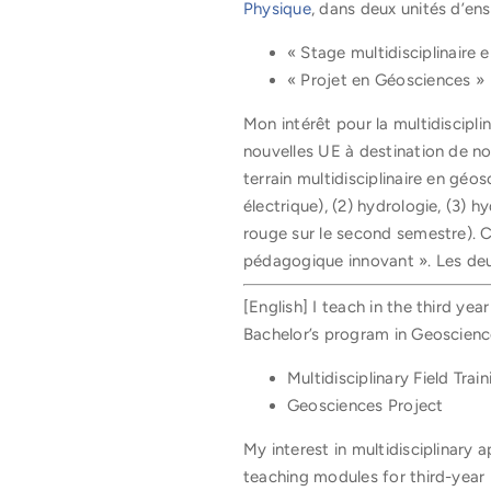
Physique
, dans deux unités d’en
« Stage multidisciplinaire
« Projet en Géosciences »
Mon intérêt pour la multidiscipli
nouvelles UE à destination de no
terrain multidisciplinaire en gé
électrique), (2) hydrologie, (3)
rouge sur le second semestre). C
pédagogique innovant ». Les deu
[English] I teach in the third ye
Bachelor’s program in Geoscienc
Multidisciplinary Field Tra
Geosciences Project
My interest in multidisciplinary
teaching modules for third-year 