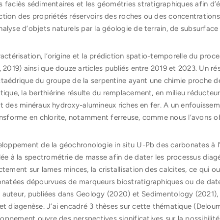
 faciès sédimentaires et les géométries stratigraphiques afin d
ction des propriétés réservoirs des roches ou des concentrations
alyse d’objets naturels par la géologie de terrain, de subsurface 
actérisation, l’origine et la prédiction spatio-temporelle du proce
, 2019) ainsi que douze articles publiés entre 2019 et 2023. Un r
octaédrique du groupe de la serpentine ayant une chimie proche de l
tique, la berthiérine résulte du remplacement, en milieu réducteur
e et des minéraux hydroxy-alumineux riches en fer. A un enfouisse
ransforme en chlorite, notamment ferreuse, comme nous l’avons 
eloppement de la géochronologie in situ U-Pb des carbonates à l'
plée à la spectrométrie de masse afin de dater les processus di
tement sur lames minces, la cristallisation des calcites, ce qui 
bonatées dépourvues de marqueurs biostratigraphiques ou de date
1er auteur, publiées dans Geology (2020) et Sedimentology (2021)
et diagenèse. J’ai encadré 3 thèses sur cette thématique (Delou
ppement ouvre des perspectives significatives sur la possibilité 