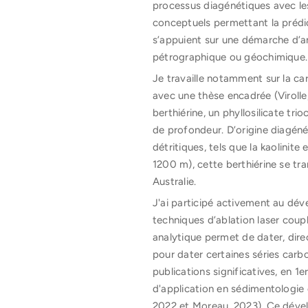
processus diagénétiques avec les
conceptuels permettant la prédi
s’appuient sur une démarche d’an
pétrographique ou géochimique.
Je travaille notamment sur la car
avec une thèse encadrée (Virolle
berthiérine, un phyllosilicate tri
de profondeur. D’origine diagéné
détritiques, tels que la kaolinit
1200 m), cette berthiérine se t
Australie.
J'ai participé activement au dév
techniques d’ablation laser cou
analytique permet de dater, direc
pour dater certaines séries car
publications significatives, en 
d'application en sédimentologie 
2022 et Moreau, 2023). Ce dévelo