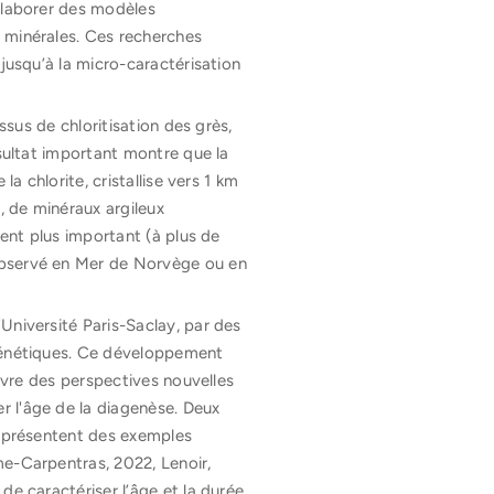
’élaborer des modèles
 minérales. Ces recherches
jusqu’à la micro-caractérisation
ssus de chloritisation des grès,
ésultat important montre que la
a chlorite, cristallise vers 1 km
, de minéraux argileux
ment plus important (à plus de
observé en Mer de Norvège ou en
Université Paris-Saclay, par des
agénétiques. Ce développement
ouvre des perspectives nouvelles
r l'âge de la diagenèse. Deux
, présentent des exemples
me-Carpentras, 2022, Lenoir,
de caractériser l’âge et la durée