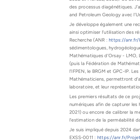
des processus diagénétiques. J’ai
and Petroleum Geology avec l’Un
Je développe également une reche
ainsi optimiser l’utilisation de
Recherche (ANR :
https://anr.f
sédimentologues, hydrogéologues
Mathématiques d’Orsay - LMO, Lab
(puis la Fédération de Mathéma
l’IFPEN, le BRGM et GPC-IP. Le
Mathématiciens, permettront d’am
laboratoire, et leur représentatio
Les premiers résultats de ce pr
numériques afin de capturer les 
2021) ou encore de calibrer la m
l’estimation de la perméabilité d
Je suis impliqué depuis 2024 dan
EXSS-0011 :
https://anr.fr/Proj