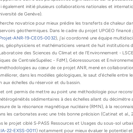
 également initié plusieurs collaborations nationales et internati
iversité de Genève).
rche novatrice pour mieux prédire les transferts de chaleur dan
s réservoirs géothermiques. Dans le cadre du projet UPGEO financé
r/Projet-ANR-19-CE05-0032
), j’ai coordonné une équipe multidisc
, géophysiciens et mathématiciens venant de huit institutions 
oratoire des Sciences du Climat et de l’Environnement - LSCE, l
tiques de CentraleSupélec - FdM), Géoressources et Environnem
s méthodologies au cœur de ce projet ANR, mené en collaboratio
éliorer, dans les modèles géologiques, le saut d’échelle entre l
n aux échelles du réservoir et du bassin.
ojet ont permis de mettre au point une méthodologie pour reconst
hétérogénéités sédimentaires à des échelles allant du décimètre a
esure de la résonance magnétique nucléaire (RMN), à la reconnais
ans les carbonates avec une très bonne précision (Catinat et al., 
s le projet ciblé S-PASS Ressources et Usages du sous-sol urbai
etIA-22-EXSS-0011
) notamment pour mieux évaluer le potentiel et