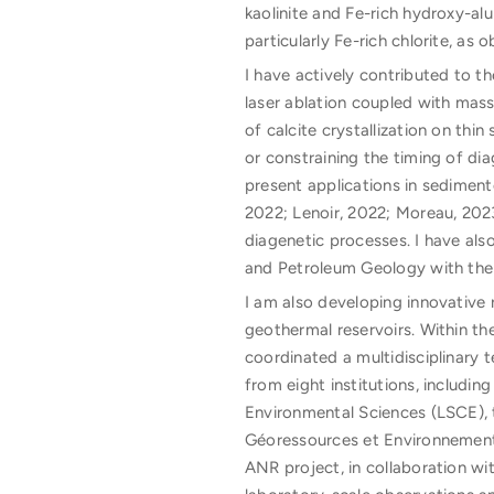
kaolinite and Fe-rich hydroxy-al
particularly Fe-rich chlorite, as
I have actively contributed to t
laser ablation coupled with mas
of calcite crystallization on thi
or constraining the timing of di
present applications in sediment
2022; Lenoir, 2022; Moreau, 2023
diagenetic processes. I have also
and Petroleum Geology with the 
I am also developing innovative 
geothermal reservoirs. Within t
coordinated a multidisciplinary
from eight institutions, includ
Environmental Sciences (LSCE), 
Géoressources et Environnement
ANR project, in collaboration wi