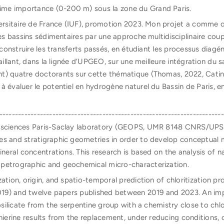
ime importance (0-200 m) sous la zone du Grand Paris.
versitaire de France (IUF), promotion 2023. Mon projet a comme o
 les bassins sédimentaires par une approche multidisciplinaire co
reconstruire les transferts passés, en étudiant les processus diagén
vaillant, dans la lignée d’UPGEO, sur une meilleure intégration du s
t) quatre doctorants sur cette thématique (Thomas, 2022, Catina
à évaluer le potentiel en hydrogène naturel du Bassin de Paris, 
------------------------------------------------------------------------
osciences Paris-Saclay laboratory (GEOPS, UMR 8148 CNRS/UPS) 
es and stratigraphic geometries in order to develop conceptual 
ineral concentrations. This research is based on the analysis of na
petrographic and geochemical micro-characterization.
ation, origin, and spatio-temporal prediction of chloritization p
 2019) and twelve papers published between 2019 and 2023. An im
losilicate from the serpentine group with a chemistry close to chlo
hierine results from the replacement, under reducing conditions, o