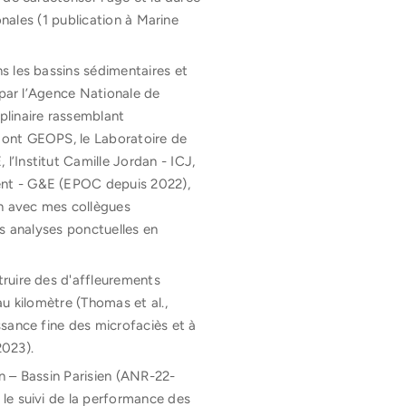
onales (1 publication à Marine
s les bassins sédimentaires et
 par l’Agence Nationale de
iplinaire rassemblant
dont GEOPS, le Laboratoire de
’Institut Camille Jordan - ICJ,
ent - G&E (EPOC depuis 2022),
n avec mes collègues
es analyses ponctuelles en
ruire des d'affleurements
u kilomètre (Thomas et al.,
sance fine des microfaciès et à
2023).
n – Bassin Parisien (ANR-22-
 le suivi de la performance des