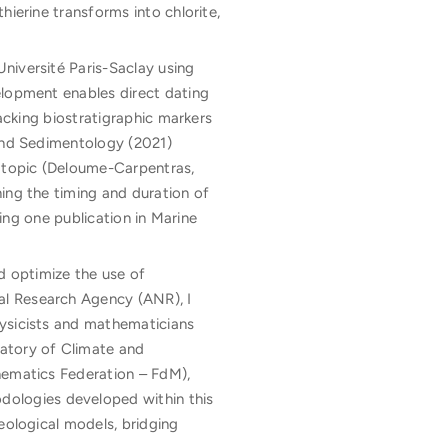
hierine transforms into chlorite,
niversité Paris-Saclay using
elopment enables direct dating
lacking biostratigraphic markers
 and Sedimentology (2021)
s topic (Deloume-Carpentras,
ing the timing and duration of
ding one publication in Marine
d optimize the use of
al Research Agency (ANR), I
hysicists and mathematicians
ratory of Climate and
hematics Federation – FdM),
ologies developed within this
eological models, bridging