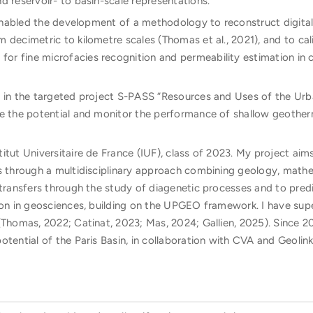
d reservoir- to basin-scale representations.
t enabled the development of a methodology to reconstruct digita
 decimetric to kilometre scales (Thomas et al., 2021), and to ca
r fine microfacies recognition and permeability estimation in 
d in the targeted project S-PASS “Resources and Uses of the Urb
te the potential and monitor the performance of shallow geoth
itut Universitaire de France (IUF), class of 2023. My project aim
ns through a multidisciplinary approach combining geology, mathe
transfers through the study of diagenetic processes and to predict
ion in geosciences, building on the UPGEO framework. I have supe
(Thomas, 2022; Catinat, 2023; Mas, 2024; Gallien, 2025). Since 2
otential of the Paris Basin, in collaboration with CVA and Geolink