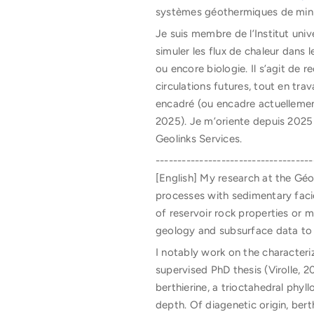
systèmes géothermiques de min
Je suis membre de l’Institut uni
simuler les flux de chaleur dans
ou encore biologie. Il s’agit de 
circulations futures, tout en tra
encadré (ou encadre actuellemen
2025). Je m’oriente depuis 2025 
Geolinks Services.
------------------------------------
[English] My research at the Gé
processes with sedimentary faci
of reservoir rock properties or m
geology and subsurface data to 
I notably work on the characteriz
supervised PhD thesis (Virolle,
berthierine, a trioctahedral phyl
depth. Of diagenetic origin, bert