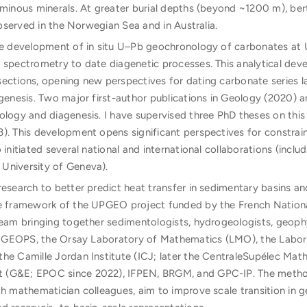
uminous minerals. At greater burial depths (beyond ~1200 m), bert
 observed in the Norwegian Sea and in Australia.
he development of in situ U–Pb geochronology of carbonates at U
s spectrometry to date diagenetic processes. This analytical dev
n sections, opening new perspectives for dating carbonate series 
agenesis. Two major first-author publications in Geology (2020)
ology and diagenesis. I have supervised three PhD theses on thi
). This development opens significant perspectives for constrain
 initiated several national and international collaborations (inclu
University of Geneva).
research to better predict heat transfer in sedimentary basins an
he framework of the UPGEO project funded by the French Nation
 team bringing together sedimentologists, hydrogeologists, geop
ing GEOPS, the Orsay Laboratory of Mathematics (LMO), the Labo
the Camille Jordan Institute (ICJ; later the CentraleSupélec Mat
 (G&E; EPOC since 2022), IFPEN, BRGM, and GPC-IP. The method
th mathematician colleagues, aim to improve scale transition in g