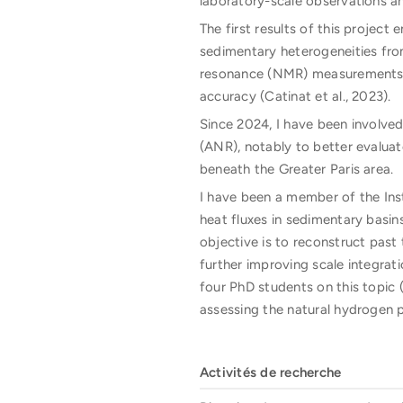
laboratory-scale observations an
The first results of this projec
sedimentary heterogeneities from
resonance (NMR) measurements fo
accuracy (Catinat et al., 2023).
Since 2024, I have been involve
(ANR), notably to better evalua
beneath the Greater Paris area.
I have been a member of the Inst
heat fluxes in sedimentary basi
objective is to reconstruct past 
further improving scale integrat
four PhD students on this topic 
assessing the natural hydrogen p
Activités de recherche