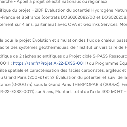
erche - Appel à projet sélectif nationaux ou régionaux
fique du projet H2IDF Evaluation du potentiel Hydrogène Naturel
de-France et Bpifrance (contrats DOS0262082/00 et DOS0262083)
ncement sur 4 ans, partenariat avec CVA et Geolinks Services. Mo
pour le projet Évolution et simulation des flux de chaleur passé
cacité des systèmes géothermiques, de l’Institut universitaire de
ifique de 2 tâches scientifiques du Projet ciblé S-PASS Ressour
-0011 :
https://anr.fr/ProjetIA-22-EXSS-0011
) du Programme Équi
té spatiale et caractérisation des faciès carbonatés, argileux et
du Grand Paris (200k€) et 2/ Évaluation du potentiel et suivi de
tance (0-200 m) sous le Grand Paris THERMOPARIS (200k€). Fi
NR-22-EXSS-0011) sur 5 ans, Montant total de l'aide 400 k€ HT