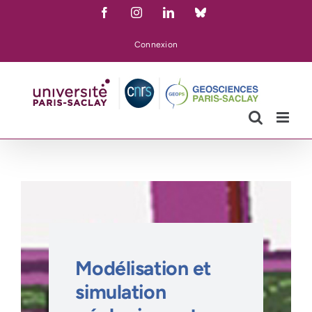
Skip
Facebook
Instagram
LinkedIn
Bluesky
to
content
Connexion
Modélisation et
simulation