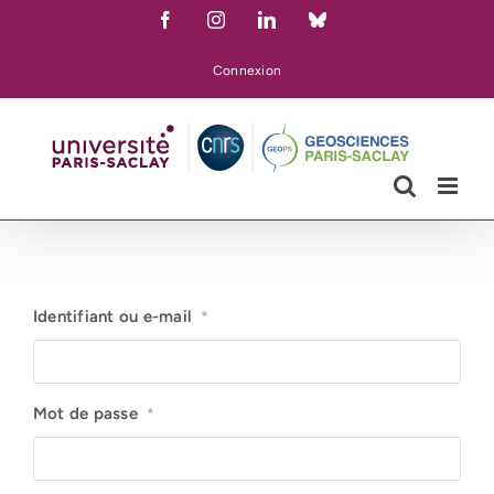
Skip
Facebook
Instagram
LinkedIn
Bluesky
to
content
Connexion
Identifiant ou e-mail
*
Mot de passe
*