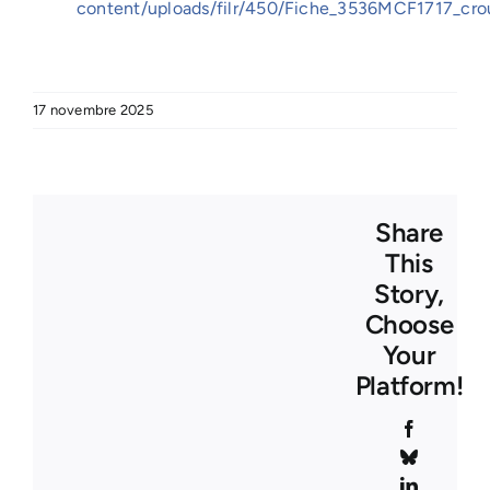
content/uploads/filr/450/Fiche_3536MCF1717_cro
17 novembre 2025
Share
This
Story,
Choose
Your
Platform!
Facebook
Bluesky
LinkedIn