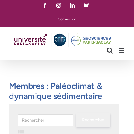
Skip
Facebook
Instagram
LinkedIn
Bluesky
to
content
Connexion
Membres : Paléoclimat &
dynamique sédimentaire