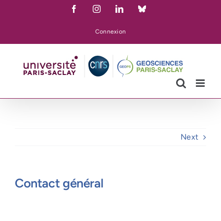
Skip
Facebook
Instagram
LinkedIn
Bluesky
to
content
Connexion
Next
Contact général