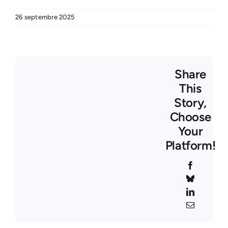
26 septembre 2025
Share
This
Story,
Choose
Your
Platform!
Facebook
Bluesky
LinkedIn
–
Email