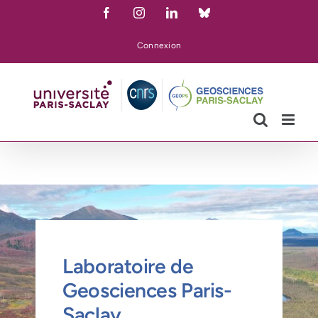
Skip
Facebook
Instagram
LinkedIn
Bluesky
to
content
Connexion
Laboratoire de
Geosciences Paris-
Saclay