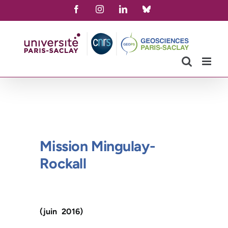
Skip
Facebook
Instagram
LinkedIn
Bluesky
to
content
Mission Mingulay-
Rockall
(juin 2016)