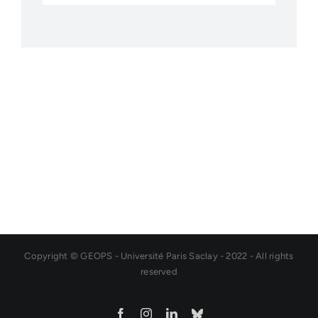
Copyright © GEOPS - Université Paris Saclay - 2022 - All rights
reserved
Facebook
Instagram
LinkedIn
Bluesky