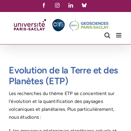
Skip
Facebook
Instagram
LinkedIn
Bluesky
to
content
Evolution de la Terre et des
Planètes (ETP)
Les recherches du thème ETP se concentrent sur
l’évolution et la quantification des paysages
volcaniques et planétaires. Plus particulièrement,
nous étudions :
1. les processus géologiques planétaires actuels et