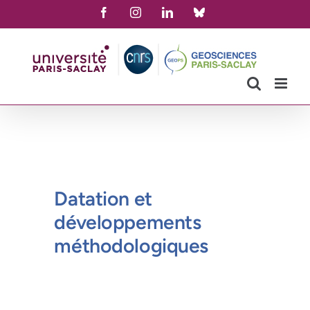
Skip
Facebook
Instagram
LinkedIn
Bluesky
to
content
Datation et
développements
méthodologiques