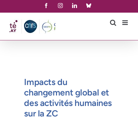
Skip
Facebook
Instagram
LinkedIn
Bluesky
to
content
Impacts du
changement global et
des activités humaines
sur la ZC