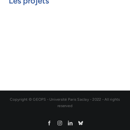
Les projets
Copyright © GEOPS - Université Paris Saclay - 2022 - All rights
reserved
Facebook
Instagram
LinkedIn
Bluesky