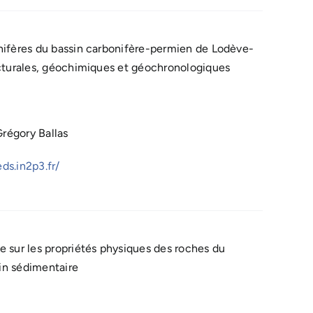
nifères du bassin carbonifère-permien de Lodève-
ucturales, géochimiques et géochronologiques
régory Ballas
ds.in2p3.fr/
 sur les propriétés physiques des roches du
sin sédimentaire