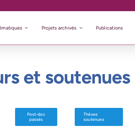
ématiques
Projets archivés
Publications
rs et soutenues
Post-doc
Thèses
passés
soutenues